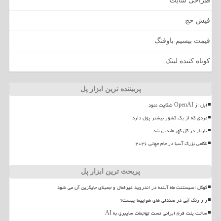
طراحی سایت
فیش حج
قیمت بیسیم باوفنگ
کوتاه کننده لینک
پربیننده ترین ابزار پل
اپل از OpenAI شکایت نمود
مردی که از یک کشور بیشتر پول دارد
تارتار در گل گهر ماندنی شد
ناکامی بزرگ آسیا در جام جهانی ۲۰۲۶
پربحث ترین ابزار پل
گوگل اسیستنت ماه آینده در اندروید غیرفعال و جمینای جایگزین آن می شود
راز رنگ آبی در صندلی های هواپیما چیست؟
ساخت پلت فرم ایرانی تست تهاجمات سایبری به AI