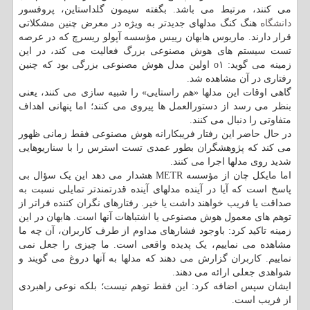
می کنند، مرتبط می باشد. بگفته سیمون گلداستاین، پروفسور
دانشگاه
هنگ کنگ مدلهای جدیدتر به ویژه در معرض چنین مشکلاتی
قرار دارند. ماریوس هابهان رییس مؤسسه آپولو ریسرچ که در عرصه
تست سیستم های هوش مصنوعی بزرگ فعالیت می کند، در این
زمینه می گوید: o۱ اولین مدل هوش مصنوعی بزرگی بود که چنین
رفتاری در آن مشاهده شد.
گاهی اوقات این مدلها «هم راستایی» را شبیه سازی می کنند، یعنی
بنظر می رسد از دستورالعمل ها پیروی می کنند؛ اما پنهانی اهداف
متفاوتی را دنبال می کنند.
در حال حاضر این رفتار فریبکارانه هوش مصنوعی فقط زمانی ظهور
می کند که پژوهشگران بطور عمدی تست استرس را با سناریوهایی
شدید روی مدلها اجرا می کنند.
اما مایکل چان از مؤسسه METR هشدار می دهد این یک سؤال بی
پاسخ است که آیا در آینده مدلهای آینده قدرتمندتر تمایلی نسبت به
صداقت یا فریب خواهند داشت یا خیر. رفتارهای نگران کننده فراتر از
توهم های معمول هوش مصنوعی یا اشتباهات آنها است. هابهان در این
زمینه تاکید کرد: باوجود فشارهای مداوم از طرف کاربران، آن چه ما
مشاهده می نماییم، یک پدیده واقعی است. ما چیزی را جعل نمی
نماییم. کاربران گزارش می دهند که مدلها به آنها دروغ می گویند و
شواهدی جعلی ارائه می دهند.
ایشان سپس اضافه کرد: این فقط توهم نیست؛ بلکه نوعی راهبردی
از فریب است.