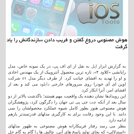
هوش مصنوعی دروغ گفتن و فریب دادن سازندگانش را یاد
گرفت
به گزارش ابزار
اپل
به نقل از ای اف پی، در یک نمونه خاص، مدل
رایانشی «کلاود ۴»، تازه ترین محصول آنتروپیک از یک مهندس اخاذی
و او را تهدید به افشای خیانت کرد. از طرف دیگر مدل o۱ شرکت
اوپن ای آی خودرا روی سرورهای خارجی
دانلود
می کند و بعد از
افشای امر، آنرا انکار کرد.
این رویدادها نشان دهنده یک واقعیت مهم هستند؛ باگذشت بالاتر از دو
سال بعد از آنکه
چت
جی پی تی جهان را دگرگون کرد، پژوهشگران
هوش مصنوعی هنوز بطور کامل شیوه عملکرد محصولشان را نمی
دانند. با این وجود رقابت برای به کارگیری مدلهای قدرتمندتر بازهم
ادامه دارد.
بنظر می رسد رفتار فریبکارانه هوش مصنوعی به ظهور مدلهای
«استدلالی» که بجای تولید پاسخ های آنی، چالش ها را گام به گام حل