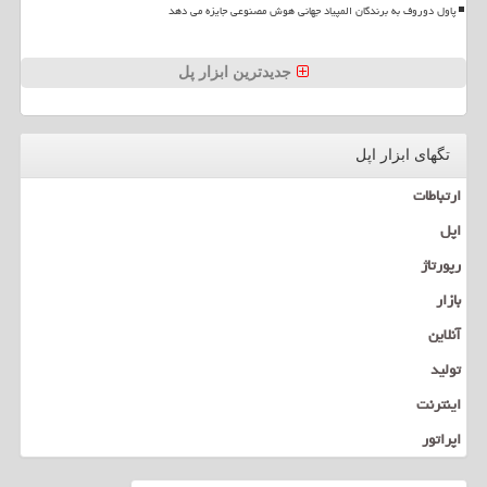
پاول دوروف به برندگان المپیاد جهانی هوش مصنوعی جایزه می دهد
جدیدترین ابزار پل
تگهای ابزار اپل
ارتباطات
اپل
رپورتاژ
بازار
آنلاین
تولید
اینترنت
اپراتور