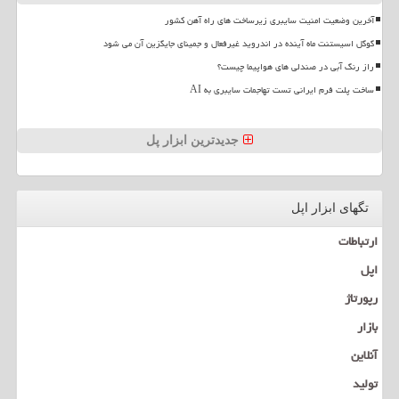
آخرین وضعیت امنیت سایبری زیرساخت های راه آهن کشور
گوگل اسیستنت ماه آینده در اندروید غیرفعال و جمینای جایگزین آن می شود
راز رنگ آبی در صندلی های هواپیما چیست؟
ساخت پلت فرم ایرانی تست تهاجمات سایبری به AI
جدیدترین ابزار پل
تگهای ابزار اپل
ارتباطات
اپل
رپورتاژ
بازار
آنلاین
تولید