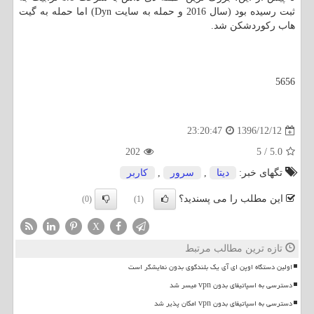
ثبت رسیده بود (سال 2016 و حمله به سایت Dyn) اما حمله به گیت
هاب ركوردشكن شد.
5656
1396/12/12
23:20:47
202
5
/
5.0
تگهای خبر:
دیتا
,
سرور
,
كاربر
این مطلب را می پسندید؟
(0)
(1)
X
تازه ترین مطالب مرتبط
اولین دستگاه اوپن ای آی یک بلندگوی بدون نمایشگر است
دسترسی به اسپاتیفای بدون vpn میسر شد
دسترسی به اسپاتیفای بدون vpn امکان پذیر شد