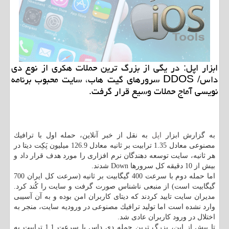
ابزار اپل: در یگی از بزرگ ترین حملات هكری از نوع دی
داس/ DDOS سرورهای گیت هاب، سایت محبوب برنامه
نویسی آماج حملات وسیع قرار گرفت.
به گزارش ابزار
اپل
به نقل از خبر آنلاین، حمله اول با ترافیك
مصنوعی معادل 1.35 ترابیت بر ثانیه معادل 126.9 میلیون پَكِت دیتا در
هر ثانیه، سایت توسعه دهندگان نرم افزاری را مورد هدف قرار داد و
بیش از 10 دقیقه كل سرورها Down شدند.
اما حمله دوم با سرعت 400 گیگابیت بر ثانیه (سرعت كل ایران 700
گیگابیت است) از منبعی ناشناس صورت گرفت و سایت را كُند كرد.
مدیران سایت تایید كردند كه دیتای كاربران امن بوده و به آن آسیبی
وارد نشده است اما تولید ترافیك مصنوعی در ورودیه سایت، منجر به
اختلال در ورود كاربران عادی شد.
تا پیش از این، بزرگ ترین حمله دی داس با سرعت 1.1 ترابیت به