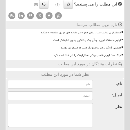
این مطلب را می پسندید؟
(0)
(1)
X
تازه ترین مطالب مرتبط
استقرار ۸ سایت سیار تلفن همراه در پایانه های مرزی شلمچه و چذابه
اولین دستگاه اوپن ای آی یک بلندگوی بدون نمایشگر است
قابلیتی که کاربران سامسونگ مدت ها منتظرش بودند
جنگ ضد ایران کسب و کار استارلینک را در هند کساد کرد
نظرات بینندگان در مورد این مطلب
نظر شما در مورد این مطلب
نام:
ایمیل:
نظر: