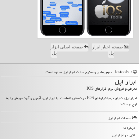
صفحه اخبار ابزار
صفحه اصلی ابزار
پل
پل
iostools.ir - حقوق مادی و معنوی سایت ابزار اپل محفوظ است
ابزار اپل
معرفی و فروش نرم افزارهای IOS
ابزار اپل: دنیای نرم افزارهای IOS در دستان شماست. با ابزار اپل، آیفون و آیپد خویش را به
اوج برسانید
صفحات ابزار اپل
درباره ما
آگهی در ابزار اپل