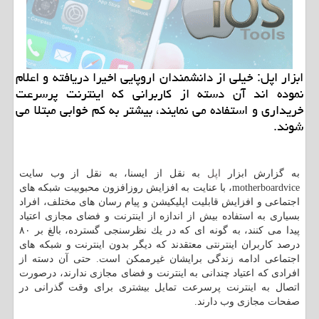
ابزار اپل: خیلی از دانشمندان اروپایی اخیرا دریافته و اعلام
نموده اند آن دسته از كاربرانی كه اینترنت پرسرعت
خریداری و استفاده می نمایند، بیشتر به كم خوابی مبتلا می
شوند.
به گزارش ابزار
اپل
به نقل از ایسنا، به نقل از وب سایت
motherboardvice، با عنایت به افزایش روزافزون محبوبیت شبكه های
اجتماعی و افزایش قابلیت اپلیكیشن و پیام رسان های مختلف، افراد
بسیاری به استفاده بیش از اندازه از اینترنت و فضای مجازی اعتیاد
پیدا می كنند، به گونه ای كه در یك نظرسنجی گسترده، بالغ بر ۸۰
درصد كاربران اینترنتی معتقدند كه دیگر بدون اینترنت و شبكه های
اجتماعی ادامه زندگی برایشان غیرممكن است. حتی آن دسته از
افرادی كه اعتیاد چندانی به اینترنت و فضای مجازی ندارند، درصورت
اتصال به اینترنت پرسرعت تمایل بیشتری برای وقت گذرانی در
صفحات مجازی وب دارند.