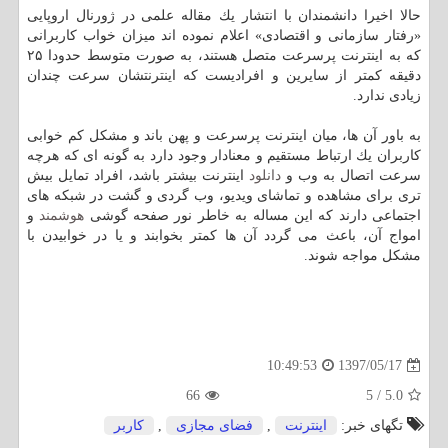
حالا اخیرا دانشمندان با انتشار یك مقاله علمی در ژورنال اروپایی
«رفتار سازمانی و اقتصادی» اعلام نموده اند میزان خواب كاربرانی
كه به اینترنت پرسرعت متصل هستند، به صورت متوسط حدودا ۲۵
دقیقه كمتر از سایرین و افرادیست كه اینترنتشان سرعت چندان
زیادی ندارد.
به باور آن ها، میان اینترنت پرسرعت و پهن باند و مشكل كم خوابی
كاربران یك ارتباط مستقیم و معنادار وجود دارد به گونه ای كه هرچه
سرعت اتصال به وب و
دانلود
اینترنت بیشتر باشد، افراد تمایل بیش
تری برای مشاهده و تماشای ویدیو، وب گردی و گشت در شبكه های
اجتماعی دارند كه این مساله به خاطر نور صفحه گوشی
هوشمند
و
امواج آن، باعث می گردد آن ها كمتر بخوابند و یا در خوابیدن با
مشكل مواجه شوند.
1397/05/17
10:49:53
66
5
/
5.0
تگهای خبر:
اینترنت
,
فضای مجازی
,
كاربر