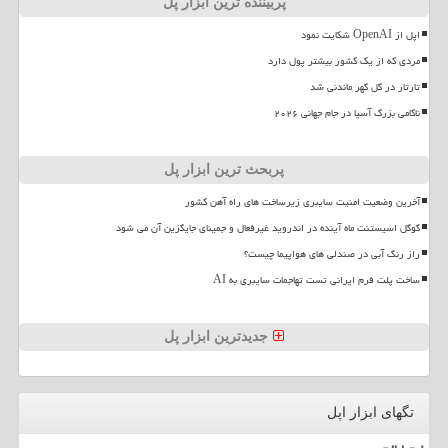
پربیننده ترین ابزار پل
اپل از OpenAI شکایت نمود
مردی که از یک کشور بیشتر پول دارد
تارتار در گل گهر ماندنی شد
ناکامی بزرگ آسیا در جام جهانی ۲۰۲۶
پربحث ترین ابزار پل
آخرین وضعیت امنیت سایبری زیرساخت های راه آهن کشور
گوگل اسیستنت ماه آینده در اندروید غیرفعال و جمینای جایگزین آن می شود
راز رنگ آبی در صندلی های هواپیما چیست؟
ساخت پلت فرم ایرانی تست تهاجمات سایبری به AI
جدیدترین ابزار پل
تگهای ابزار اپل