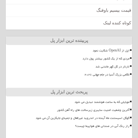
قیمت بیسیم باوفنگ
کوتاه کننده لینک
پربیننده ترین ابزار پل
اپل از OpenAI شکایت نمود
مردی که از یک کشور بیشتر پول دارد
تارتار در گل گهر ماندنی شد
ناکامی بزرگ آسیا در جام جهانی ۲۰۲۶
پربحث ترین ابزار پل
موبایلی که به ساعت هوشمند تبدیل می شود
آخرین وضعیت امنیت سایبری زیرساخت های راه آهن کشور
گوگل اسیستنت ماه آینده در اندروید غیرفعال و جمینای جایگزین آن می شود
راز رنگ آبی در صندلی های هواپیما چیست؟