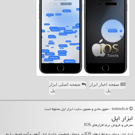
صفحه اخبار ابزار
صفحه اصلی ابزار
پل
پل
iostools.ir - حقوق مادی و معنوی سایت ابزار اپل محفوظ است
ابزار اپل
معرفی و فروش نرم افزارهای IOS
ابزار اپل: دنیای نرم افزارهای IOS در دستان شماست. با ابزار اپل، آیفون و آیپد خویش را به