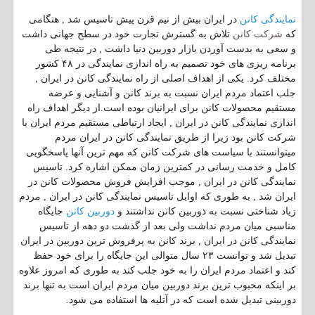
نمایندگی کانن
در ایران بیش از نیم قرن پیش تاسیس شد , هنگامی
شرکت کانن
که
تلاش به گسترش تجارت خود در سطح جهانی داشت
و سعی به بدست آوردن بازار دوربین دنیا داشت , در نتیجه طی
برنامه ریزی های خود تصمیم به راه اندازی نمایندگی در ۴۸ کشور
مختلف کرد. یکی از اهداف اصلی از راه نمایندگی کانن در ایران ,
جلب اعتماد مردم ایران نسبت به برند کانن و آشنایی و عرضه
مستقیم محصولات کانن برای ایرانیان بوده است.از دیگر اهداف راه
اندازی نمایندگی کانن در ایران , ایجاد ارتباطی مستقیم مردم ایران با
شرکت کانن بود زیرا از طریق نمایندگی کانن در ایران مردم
میتوانستند با سیاست های شرکت کانن که مهم ترین آنها پاسخگویی
کامل و خدمت رسانی در کمترین زمان ممکن اشاره کرد. تاسیس
نمایندگی کانن در ایران , موجب افزایش فروش محصولات کانن در
ایران شد , به طوری که اوایل تاسیس نمایندگی کانن در ایران , مردم
دوربین کانن
زیاد شناختی نسبت به ذوربین کانن نداشتند و
جایگاه
مناسبی میان مردم نداشت ولی بعد از گذشت دو دهه از تاسیس
نمایندگی کانن در ایران , برند کانن به پرفروش ترین دوربین در ایران
تبدیل شد و توانست ۲۳ سال متوالی این جایگاه را برای خود حفظ
کند و اعتماد مردم ایران را به خود جلب کند به طوری که امروز علاوه
بر اینکه محبوب ترین برند دوربین میان مردم ایران است به تنها برند
دوربینی تبدیل شده است که در آتلیه ها استفاده می شود.