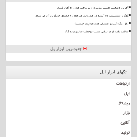
آخرین وضعیت امنیت سایبری زیرساخت های راه آهن کشور
گوگل اسیستنت ماه آینده در اندروید غیرفعال و جمینای جایگزین آن می شود
راز رنگ آبی در صندلی های هواپیما چیست؟
ساخت پلت فرم ایرانی تست تهاجمات سایبری به AI
جدیدترین ابزار پل
تگهای ابزار اپل
ارتباطات
اپل
رپورتاژ
بازار
آنلاین
تولید