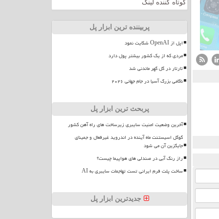
کوتاه کننده لینک
پربیننده ترین ابزار پل
اپل از OpenAI شکایت نمود
مردی که از یک کشور بیشتر پول دارد
تارتار در گل گهر ماندنی شد
ناکامی بزرگ آسیا در جام جهانی ۲۰۲۶
پربحث ترین ابزار پل
آخرین وضعیت امنیت سایبری زیرساخت های راه آهن کشور
گوگل اسیستنت ماه آینده در اندروید غیرفعال و جمینای
جایگزین آن می شود
راز رنگ آبی در صندلی های هواپیما چیست؟
ساخت پلت فرم ایرانی تست تهاجمات سایبری به AI
جدیدترین ابزار پل