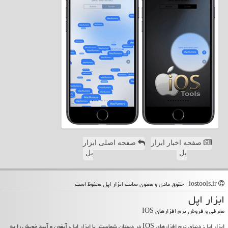
صفحه اخبار ابزار
صفحه اصلی ابزار
پل
پل
iostools.ir - حقوق مادی و معنوی سایت ابزار اپل محفوظ است
ابزار اپل
معرفی و فروش نرم افزارهای IOS
ابزار اپل: دنیای نرم افزارهای IOS در دستان شماست. با ابزار اپل، آیفون و آیپد خویش را به