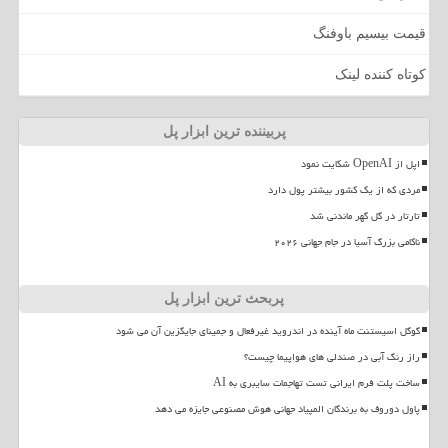
قیمت بیسیم باوفنگ
کوتاه کننده لینک
پربیننده ترین ابزار پل
اپل از OpenAI شکایت نمود
مردی که از یک کشور بیشتر پول دارد
تارتار در گل گهر ماندنی شد
ناکامی بزرگ آسیا در جام جهانی ۲۰۲۶
پربحث ترین ابزار پل
گوگل اسیستنت ماه آینده در اندروید غیرفعال و جمینای جایگزین آن می شود
راز رنگ آبی در صندلی های هواپیما چیست؟
ساخت پلت فرم ایرانی تست تهاجمات سایبری به AI
پاول دوروف به برندگان المپیاد جهانی هوش مصنوعی جایزه می دهد