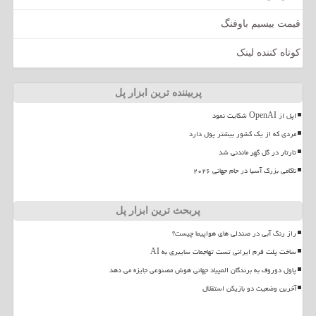
قیمت بیسیم باوفنگ
کوتاه کننده لینک
پربیننده ترین ابزار پل
اپل از OpenAI شکایت نمود
مردی که از یک کشور بیشتر پول دارد
تارتار در گل گهر ماندنی شد
ناکامی بزرگ آسیا در جام جهانی ۲۰۲۶
پربحث ترین ابزار پل
راز رنگ آبی در صندلی های هواپیما چیست؟
ساخت پلت فرم ایرانی تست تهاجمات سایبری به AI
پاول دوروف به برندگان المپیاد جهانی هوش مصنوعی جایزه می دهد
آخرین وضعیت دو بازیکن استقلال