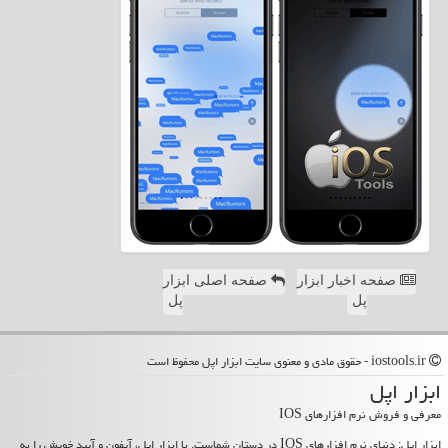
صفحه اخبار ابزار
صفحه اصلی ابزار
پل
پل
iostools.ir - حقوق مادی و معنوی سایت ابزار اپل محفوظ است
ابزار اپل
معرفی و فروش نرم افزارهای IOS
ابزار اپل: دنیای نرم افزارهای IOS در دستان شماست. با ابزار اپل، آیفون و آیپد خویش را به