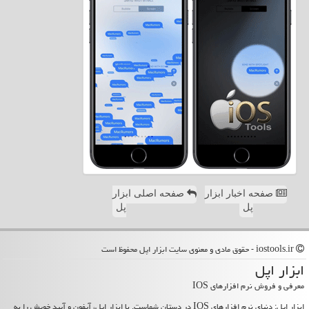
صفحه اخبار ابزار
صفحه اصلی ابزار
پل
پل
iostools.ir - حقوق مادی و معنوی سایت ابزار اپل محفوظ است
ابزار اپل
معرفی و فروش نرم افزارهای IOS
ابزار اپل: دنیای نرم افزارهای IOS در دستان شماست. با ابزار اپل، آیفون و آیپد خویش را به