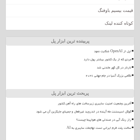
قیمت بیسیم باوفنگ
کوتاه کننده لینک
پربیننده ترین ابزار پل
اپل از OpenAI شکایت نمود
مردی که از یک کشور بیشتر پول دارد
تارتار در گل گهر ماندنی شد
ناکامی بزرگ آسیا در جام جهانی ۲۰۲۶
پربحث ترین ابزار پل
آخرین وضعیت امنیت سایبری زیرساخت های راه آهن کشور
گوگل اسیستنت ماه آینده در اندروید غیرفعال و جمینای جایگزین آن می شود
راز رنگ آبی در صندلی های هواپیما چیست؟
ساخت پلت فرم ایرانی تست تهاجمات سایبری به AI