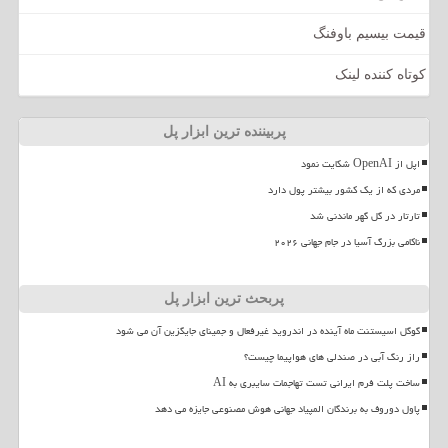
قیمت بیسیم باوفنگ
کوتاه کننده لینک
پربیننده ترین ابزار پل
اپل از OpenAI شکایت نمود
مردی که از یک کشور بیشتر پول دارد
تارتار در گل گهر ماندنی شد
ناکامی بزرگ آسیا در جام جهانی ۲۰۲۶
پربحث ترین ابزار پل
گوگل اسیستنت ماه آینده در اندروید غیرفعال و جمینای جایگزین آن می شود
راز رنگ آبی در صندلی های هواپیما چیست؟
ساخت پلت فرم ایرانی تست تهاجمات سایبری به AI
پاول دوروف به برندگان المپیاد جهانی هوش مصنوعی جایزه می دهد