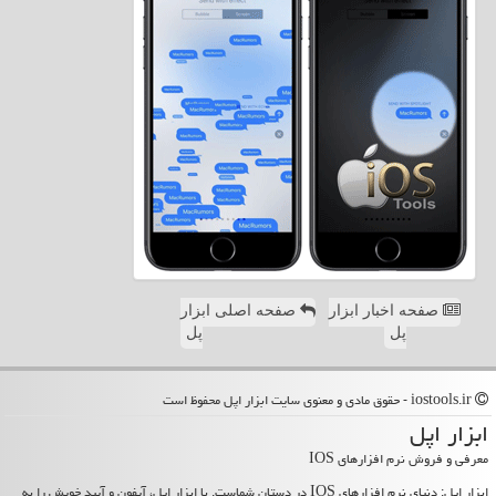
صفحه اخبار ابزار
صفحه اصلی ابزار
پل
پل
iostools.ir - حقوق مادی و معنوی سایت ابزار اپل محفوظ است
ابزار اپل
معرفی و فروش نرم افزارهای IOS
ابزار اپل: دنیای نرم افزارهای IOS در دستان شماست. با ابزار اپل، آیفون و آیپد خویش را به