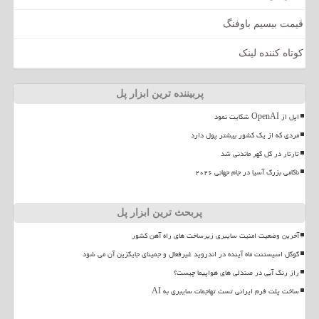
قیمت بیسیم باوفنگ
کوتاه کننده لینک
پربیننده ترین ابزار پل
اپل از OpenAI شکایت نمود
مردی که از یک کشور بیشتر پول دارد
تارتار در گل گهر ماندنی شد
ناکامی بزرگ آسیا در جام جهانی ۲۰۲۶
پربحث ترین ابزار پل
آخرین وضعیت امنیت سایبری زیرساخت های راه آهن کشور
گوگل اسیستنت ماه آینده در اندروید غیرفعال و جمینای جایگزین آن می شود
راز رنگ آبی در صندلی های هواپیما چیست؟
ساخت پلت فرم ایرانی تست تهاجمات سایبری به AI