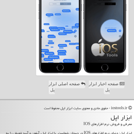
صفحه اخبار ابزار
صفحه اصلی ابزار
پل
پل
iostools.ir - حقوق مادی و معنوی سایت ابزار اپل محفوظ است
ابزار اپل
معرفی و فروش نرم افزارهای IOS
ابزار اپل: دنیای نرم افزارهای IOS در دستان شماست. با ابزار اپل، آیفون و آیپد خویش را به