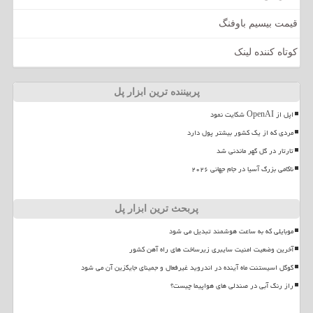
قیمت بیسیم باوفنگ
کوتاه کننده لینک
پربیننده ترین ابزار پل
اپل از OpenAI شکایت نمود
مردی که از یک کشور بیشتر پول دارد
تارتار در گل گهر ماندنی شد
ناکامی بزرگ آسیا در جام جهانی ۲۰۲۶
پربحث ترین ابزار پل
موبایلی که به ساعت هوشمند تبدیل می شود
آخرین وضعیت امنیت سایبری زیرساخت های راه آهن کشور
گوگل اسیستنت ماه آینده در اندروید غیرفعال و جمینای جایگزین آن می شود
راز رنگ آبی در صندلی های هواپیما چیست؟