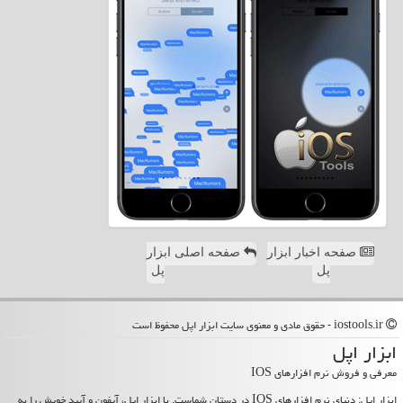
صفحه اخبار ابزار
صفحه اصلی ابزار
پل
پل
iostools.ir - حقوق مادی و معنوی سایت ابزار اپل محفوظ است
ابزار اپل
معرفی و فروش نرم افزارهای IOS
ابزار اپل: دنیای نرم افزارهای IOS در دستان شماست. با ابزار اپل، آیفون و آیپد خویش را به