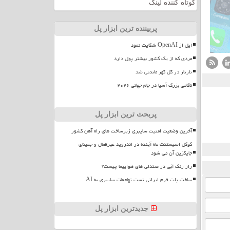
کوتاه کننده لینک
پربیننده ترین ابزار پل
اپل از OpenAI شکایت نمود
مردی که از یک کشور بیشتر پول دارد
تارتار در گل گهر ماندنی شد
ناکامی بزرگ آسیا در جام جهانی ۲۰۲۶
پربحث ترین ابزار پل
آخرین وضعیت امنیت سایبری زیرساخت های راه آهن کشور
گوگل اسیستنت ماه آینده در اندروید غیرفعال و جمینای
جایگزین آن می شود
راز رنگ آبی در صندلی های هواپیما چیست؟
ساخت پلت فرم ایرانی تست تهاجمات سایبری به AI
جدیدترین ابزار پل