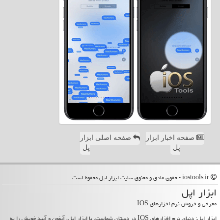
صفحه اخبار ابزار
صفحه اصلی ابزار
پل
پل
iostools.ir - حقوق مادی و معنوی سایت ابزار اپل محفوظ است
ابزار اپل
معرفی و فروش نرم افزارهای IOS
ابزار اپل: دنیای نرم افزارهای IOS در دستان شماست. با ابزار اپل، آیفون و آیپد خویش را به