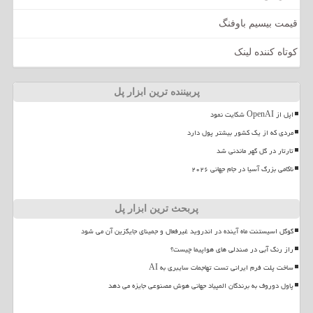
قیمت بیسیم باوفنگ
کوتاه کننده لینک
پربیننده ترین ابزار پل
اپل از OpenAI شکایت نمود
مردی که از یک کشور بیشتر پول دارد
تارتار در گل گهر ماندنی شد
ناکامی بزرگ آسیا در جام جهانی ۲۰۲۶
پربحث ترین ابزار پل
گوگل اسیستنت ماه آینده در اندروید غیرفعال و جمینای جایگزین آن می شود
راز رنگ آبی در صندلی های هواپیما چیست؟
ساخت پلت فرم ایرانی تست تهاجمات سایبری به AI
پاول دوروف به برندگان المپیاد جهانی هوش مصنوعی جایزه می دهد