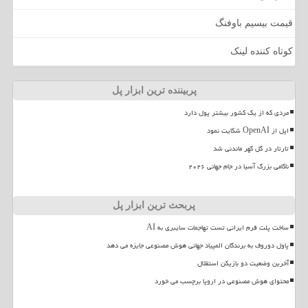
قیمت بیسیم باوفنگ
کوتاه کننده لینک
پربیننده ترین ابزار پل
مردی که از یک کشور بیشتر پول دارد
اپل از OpenAI شکایت نمود
تارتار در گل گهر ماندنی شد
ناکامی بزرگ آسیا در جام جهانی ۲۰۲۶
پربحث ترین ابزار پل
ساخت پلت فرم ایرانی تست تهاجمات سایبری به AI
پاول دوروف به برندگان المپیاد جهانی هوش مصنوعی جایزه می دهد
آخرین وضعیت دو بازیکن استقلال
محتوای هوش مصنوعی در اروپا برچسب می خورد