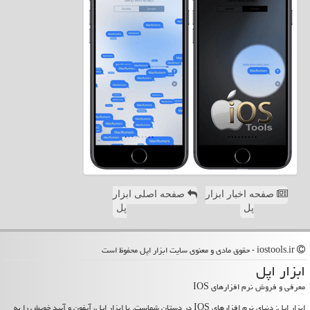
صفحه اخبار ابزار
صفحه اصلی ابزار
پل
پل
iostools.ir - حقوق مادی و معنوی سایت ابزار اپل محفوظ است
ابزار اپل
معرفی و فروش نرم افزارهای IOS
ابزار اپل: دنیای نرم افزارهای IOS در دستان شماست. با ابزار اپل، آیفون و آیپد خویش را به