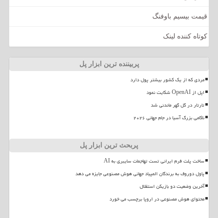
قیمت بیسیم باوفنگ
کوتاه کننده لینک
پربیننده ترین ابزار پل
مردی که از یک کشور بیشتر پول دارد
اپل از OpenAI شکایت نمود
تارتار در گل گهر ماندنی شد
ناکامی بزرگ آسیا در جام جهانی ۲۰۲۶
پربحث ترین ابزار پل
ساخت پلت فرم ایرانی تست تهاجمات سایبری به AI
پاول دوروف به برندگان المپیاد جهانی هوش مصنوعی جایزه می دهد
آخرین وضعیت دو بازیکن استقلال
محتوای هوش مصنوعی در اروپا برچسب می خورد