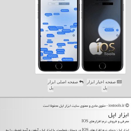
صفحه اخبار ابزار
صفحه اصلی ابزار
پل
پل
iostools.ir - حقوق مادی و معنوی سایت ابزار اپل محفوظ است
ابزار اپل
معرفی و فروش نرم افزارهای IOS
ابزار اپل: دنیای نرم افزارهای IOS در دستان شماست. با ابزار اپل، آیفون و آیپد خویش را به