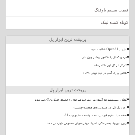
قیمت بیسیم باوفنگ
کوتاه کننده لینک
پربیننده ترین ابزار پل
اپل از OpenAI شکایت نمود
مردی که از یک کشور بیشتر پول دارد
تارتار در گل گهر ماندنی شد
ناکامی بزرگ آسیا در جام جهانی ۲۰۲۶
پربحث ترین ابزار پل
گوگل اسیستنت ماه آینده در اندروید غیرفعال و جمینای جایگزین آن می شود
راز رنگ آبی در صندلی های هواپیما چیست؟
ساخت پلت فرم ایرانی تست تهاجمات سایبری به AI
پاول دوروف به برندگان المپیاد جهانی هوش مصنوعی جایزه می دهد