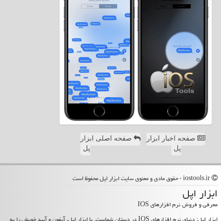
صفحه اخبار ابزار
صفحه اصلی ابزار
پل
پل
iostools.ir - حقوق مادی و معنوی سایت ابزار اپل محفوظ است
ابزار اپل
معرفی و فروش نرم افزارهای IOS
ابزار اپل: دنیای نرم افزارهای IOS در دستان شماست. با ابزار اپل، آیفون و آیپد خویش را به