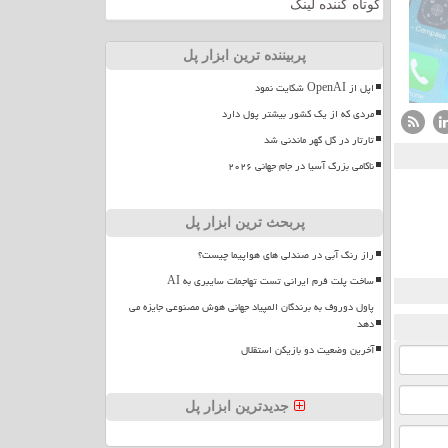
کوتاه کننده لینک
پربیننده ترین ابزار پل
اپل از OpenAI شکایت نمود
مردی که از یک کشور بیشتر پول دارد
تارتار در گل گهر ماندنی شد
ناکامی بزرگ آسیا در جام جهانی ۲۰۲۶
پربحث ترین ابزار پل
راز رنگ آبی در صندلی های هواپیما چیست؟
ساخت پلت فرم ایرانی تست تهاجمات سایبری به AI
پاول دوروف به برندگان المپیاد جهانی هوش مصنوعی جایزه می
دهد
آخرین وضعیت دو بازیکن استقلال
جدیدترین ابزار پل