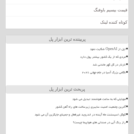
قیمت بیسیم باوفنگ
کوتاه کننده لینک
پربیننده ترین ابزار پل
اپل از OpenAI شکایت نمود
مردی که از یک کشور بیشتر پول دارد
تارتار در گل گهر ماندنی شد
ناکامی بزرگ آسیا در جام جهانی ۲۰۲۶
پربحث ترین ابزار پل
موبایلی که به ساعت هوشمند تبدیل می شود
آخرین وضعیت امنیت سایبری زیرساخت های راه آهن کشور
گوگل اسیستنت ماه آینده در اندروید غیرفعال و جمینای جایگزین آن می شود
راز رنگ آبی در صندلی های هواپیما چیست؟