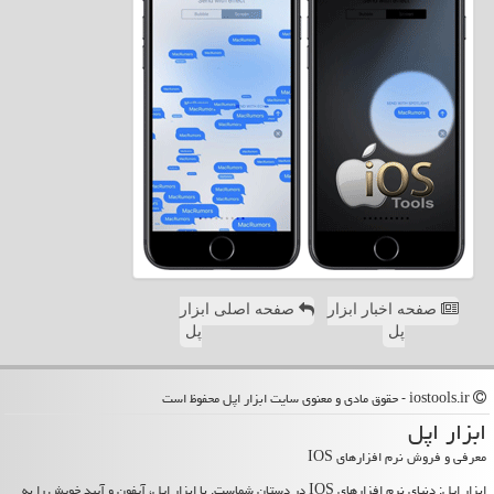
صفحه اخبار ابزار
صفحه اصلی ابزار
پل
پل
iostools.ir - حقوق مادی و معنوی سایت ابزار اپل محفوظ است
ابزار اپل
معرفی و فروش نرم افزارهای IOS
ابزار اپل: دنیای نرم افزارهای IOS در دستان شماست. با ابزار اپل، آیفون و آیپد خویش را به