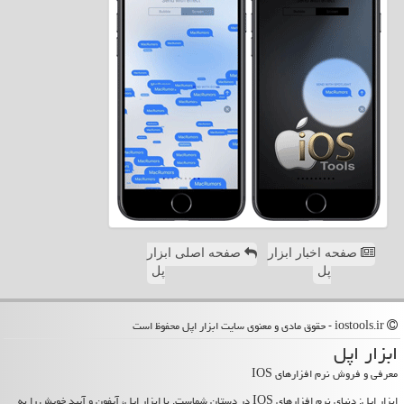
صفحه اخبار ابزار
صفحه اصلی ابزار
پل
پل
iostools.ir - حقوق مادی و معنوی سایت ابزار اپل محفوظ است
ابزار اپل
معرفی و فروش نرم افزارهای IOS
ابزار اپل: دنیای نرم افزارهای IOS در دستان شماست. با ابزار اپل، آیفون و آیپد خویش را به