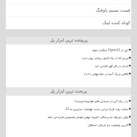
قیمت بیسیم باوفنگ
کوتاه کننده لینک
پربیننده ترین ابزار پل
اپل از OpenAI شکایت نمود
مردی که از یک کشور بیشتر پول دارد
تارتار در گل گهر ماندنی شد
ناکامی بزرگ آسیا در جام جهانی ۲۰۲۶
پربحث ترین ابزار پل
راز رنگ آبی در صندلی های هواپیما چیست؟
ساخت پلت فرم ایرانی تست تهاجمات سایبری به AI
پاول دوروف به برندگان المپیاد جهانی هوش مصنوعی جایزه می دهد
آخرین وضعیت دو بازیکن استقلال