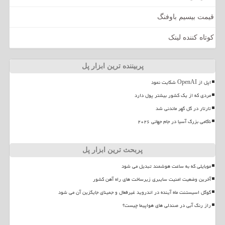
قیمت بیسیم باوفنگ
کوتاه کننده لینک
پربیننده ترین ابزار پل
اپل از OpenAI شکایت نمود
مردی که از یک کشور بیشتر پول دارد
تارتار در گل گهر ماندنی شد
ناکامی بزرگ آسیا در جام جهانی ۲۰۲۶
پربحث ترین ابزار پل
موبایلی که به ساعت هوشمند تبدیل می شود
آخرین وضعیت امنیت سایبری زیرساخت های راه آهن کشور
گوگل اسیستنت ماه آینده در اندروید غیرفعال و جمینای جایگزین آن می شود
راز رنگ آبی در صندلی های هواپیما چیست؟