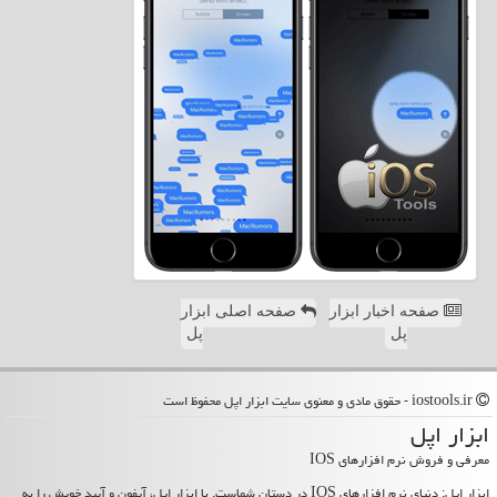
صفحه اخبار ابزار
صفحه اصلی ابزار
پل
پل
iostools.ir - حقوق مادی و معنوی سایت ابزار اپل محفوظ است
ابزار اپل
معرفی و فروش نرم افزارهای IOS
ابزار اپل: دنیای نرم افزارهای IOS در دستان شماست. با ابزار اپل، آیفون و آیپد خویش را به