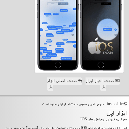
صفحه اخبار ابزار
صفحه اصلی ابزار
پل
پل
iostools.ir - حقوق مادی و معنوی سایت ابزار اپل محفوظ است
ابزار اپل
معرفی و فروش نرم افزارهای IOS
ابزار اپل: دنیای نرم افزارهای IOS در دستان شماست. با ابزار اپل، آیفون و آیپد خویش را به