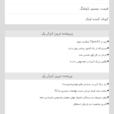
قیمت بیسیم باوفنگ
کوتاه کننده لینک
پربیننده ترین ابزار پل
اپل از OpenAI شکایت نمود
مردی که از یک کشور بیشتر پول دارد
تارتار در گل گهر ماندنی شد
ناکامی بزرگ آسیا در جام جهانی ۲۰۲۶
پربحث ترین ابزار پل
راز رنگ آبی در صندلی های هواپیما چیست؟
ساخت پلت فرم ایرانی تست تهاجمات سایبری به AI
پاول دوروف به برندگان المپیاد جهانی هوش مصنوعی جایزه می دهد
آخرین وضعیت دو بازیکن استقلال