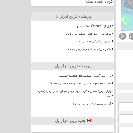
کوتاه کننده لینک
پربیننده ترین ابزار پل
اپل از OpenAI شکایت نمود
مردی که از یک کشور بیشتر پول دارد
تارتار در گل گهر ماندنی شد
ناکامی بزرگ آسیا در جام جهانی ۲۰۲۶
پربحث ترین ابزار پل
راز رنگ آبی در صندلی های هواپیما چیست؟
ساخت پلت فرم ایرانی تست تهاجمات سایبری به AI
پاول دوروف به برندگان المپیاد جهانی هوش مصنوعی جایزه می
دهد
آخرین وضعیت دو بازیکن استقلال
جدیدترین ابزار پل