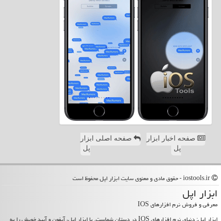
صفحه اخبار ابزار
صفحه اصلی ابزار
پل
پل
iostools.ir - حقوق مادی و معنوی سایت ابزار اپل محفوظ است
ابزار اپل
معرفی و فروش نرم افزارهای IOS
ابزار اپل: دنیای نرم افزارهای IOS در دستان شماست. با ابزار اپل، آیفون و آیپد خویش را به