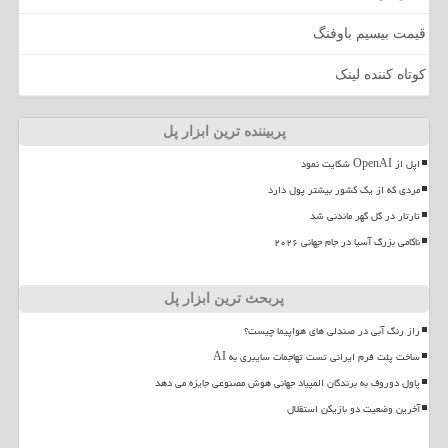
قیمت بیسیم باوفنگ
کوتاه کننده لینک
پربیننده ترین ابزار پل
اپل از OpenAI شکایت نمود
مردی که از یک کشور بیشتر پول دارد
تارتار در گل گهر ماندنی شد
ناکامی بزرگ آسیا در جام جهانی ۲۰۲۶
پربحث ترین ابزار پل
راز رنگ آبی در صندلی های هواپیما چیست؟
ساخت پلت فرم ایرانی تست تهاجمات سایبری به AI
پاول دوروف به برندگان المپیاد جهانی هوش مصنوعی جایزه می دهد
آخرین وضعیت دو بازیکن استقلال