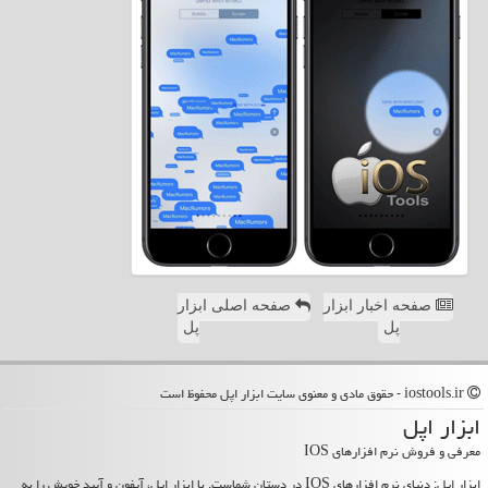
صفحه اخبار ابزار
صفحه اصلی ابزار
پل
پل
iostools.ir - حقوق مادی و معنوی سایت ابزار اپل محفوظ است
ابزار اپل
معرفی و فروش نرم افزارهای IOS
ابزار اپل: دنیای نرم افزارهای IOS در دستان شماست. با ابزار اپل، آیفون و آیپد خویش را به