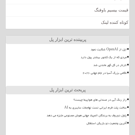
قیمت بیسیم باوفنگ
کوتاه کننده لینک
پربیننده ترین ابزار پل
اپل از OpenAI شکایت نمود
مردی که از یک کشور بیشتر پول دارد
تارتار در گل گهر ماندنی شد
ناکامی بزرگ آسیا در جام جهانی ۲۰۲۶
پربحث ترین ابزار پل
راز رنگ آبی در صندلی های هواپیما چیست؟
ساخت پلت فرم ایرانی تست تهاجمات سایبری به AI
پاول دوروف به برندگان المپیاد جهانی هوش مصنوعی جایزه می دهد
آخرین وضعیت دو بازیکن استقلال