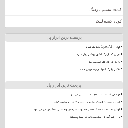
قیمت بیسیم باوفنگ
کوتاه کننده لینک
پربیننده ترین ابزار پل
اپل از OpenAI شکایت نمود
مردی که از یک کشور بیشتر پول دارد
تارتار در گل گهر ماندنی شد
ناکامی بزرگ آسیا در جام جهانی ۲۰۲۶
پربحث ترین ابزار پل
موبایلی که به ساعت هوشمند تبدیل می شود
آخرین وضعیت امنیت سایبری زیرساخت های راه آهن کشور
گوگل اسیستنت ماه آینده در اندروید غیرفعال و جمینای جایگزین آن می شود
راز رنگ آبی در صندلی های هواپیما چیست؟