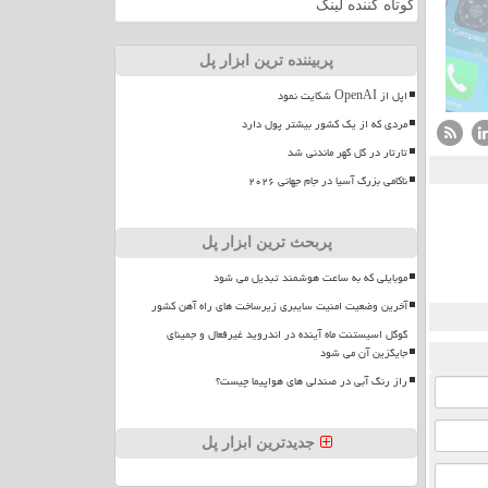
کوتاه کننده لینک
پربیننده ترین ابزار پل
اپل از OpenAI شکایت نمود
مردی که از یک کشور بیشتر پول دارد
تارتار در گل گهر ماندنی شد
ناکامی بزرگ آسیا در جام جهانی ۲۰۲۶
پربحث ترین ابزار پل
موبایلی که به ساعت هوشمند تبدیل می شود
آخرین وضعیت امنیت سایبری زیرساخت های راه آهن کشور
گوگل اسیستنت ماه آینده در اندروید غیرفعال و جمینای
جایگزین آن می شود
راز رنگ آبی در صندلی های هواپیما چیست؟
جدیدترین ابزار پل