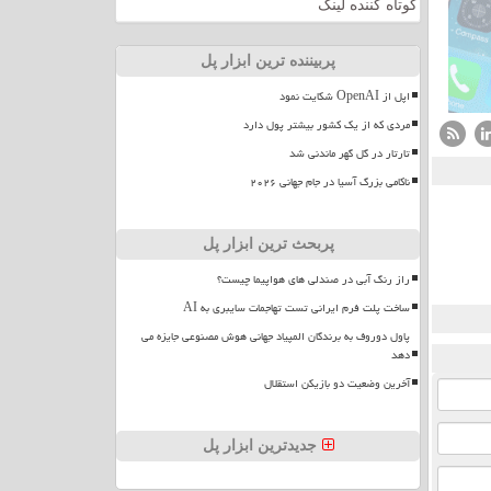
کوتاه کننده لینک
پربیننده ترین ابزار پل
اپل از OpenAI شکایت نمود
مردی که از یک کشور بیشتر پول دارد
تارتار در گل گهر ماندنی شد
ناکامی بزرگ آسیا در جام جهانی ۲۰۲۶
پربحث ترین ابزار پل
راز رنگ آبی در صندلی های هواپیما چیست؟
ساخت پلت فرم ایرانی تست تهاجمات سایبری به AI
پاول دوروف به برندگان المپیاد جهانی هوش مصنوعی جایزه می
دهد
آخرین وضعیت دو بازیکن استقلال
جدیدترین ابزار پل