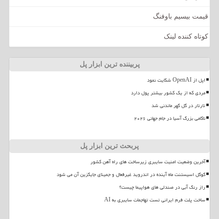
قیمت بیسیم باوفنگ
کوتاه کننده لینک
پربیننده ترین ابزار پل
اپل از OpenAI شکایت نمود
مردی که از یک کشور بیشتر پول دارد
تارتار در گل گهر ماندنی شد
ناکامی بزرگ آسیا در جام جهانی ۲۰۲۶
پربحث ترین ابزار پل
آخرین وضعیت امنیت سایبری زیرساخت های راه آهن کشور
گوگل اسیستنت ماه آینده در اندروید غیرفعال و جمینای جایگزین آن می شود
راز رنگ آبی در صندلی های هواپیما چیست؟
ساخت پلت فرم ایرانی تست تهاجمات سایبری به AI