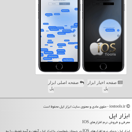
صفحه اخبار ابزار
صفحه اصلی ابزار
پل
پل
iostools.ir - حقوق مادی و معنوی سایت ابزار اپل محفوظ است
ابزار اپل
معرفی و فروش نرم افزارهای IOS
ابزار اپل: دنیای نرم افزارهای IOS در دستان شماست. با ابزار اپل، آیفون و آیپد خویش را به