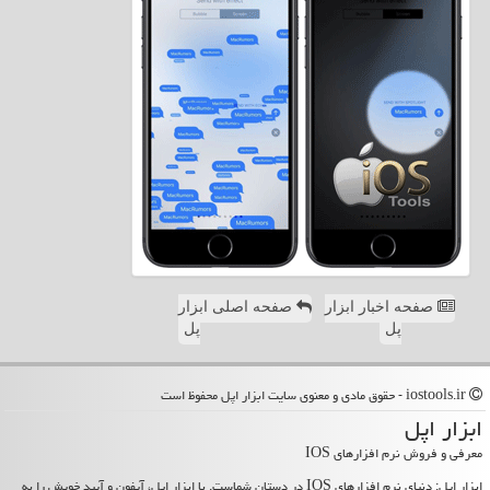
صفحه اخبار ابزار
صفحه اصلی ابزار
پل
پل
iostools.ir - حقوق مادی و معنوی سایت ابزار اپل محفوظ است
ابزار اپل
معرفی و فروش نرم افزارهای IOS
ابزار اپل: دنیای نرم افزارهای IOS در دستان شماست. با ابزار اپل، آیفون و آیپد خویش را به