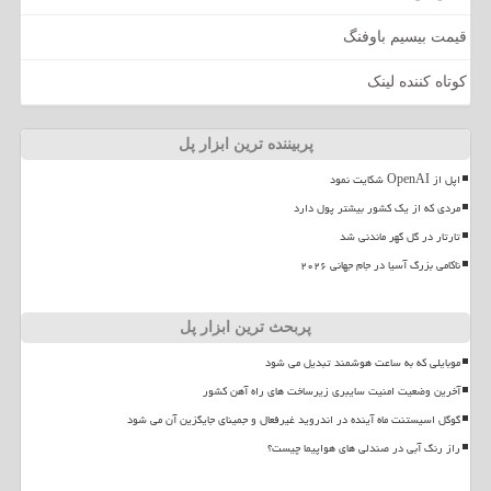
قیمت بیسیم باوفنگ
کوتاه کننده لینک
پربیننده ترین ابزار پل
اپل از OpenAI شکایت نمود
مردی که از یک کشور بیشتر پول دارد
تارتار در گل گهر ماندنی شد
ناکامی بزرگ آسیا در جام جهانی ۲۰۲۶
پربحث ترین ابزار پل
موبایلی که به ساعت هوشمند تبدیل می شود
آخرین وضعیت امنیت سایبری زیرساخت های راه آهن کشور
گوگل اسیستنت ماه آینده در اندروید غیرفعال و جمینای جایگزین آن می شود
راز رنگ آبی در صندلی های هواپیما چیست؟