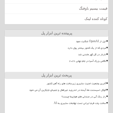
قیمت بیسیم باوفنگ
کوتاه کننده لینک
پربیننده ترین ابزار پل
اپل از OpenAI شکایت نمود
مردی که از یک کشور بیشتر پول دارد
تارتار در گل گهر ماندنی شد
ناکامی بزرگ آسیا در جام جهانی ۲۰۲۶
پربحث ترین ابزار پل
آخرین وضعیت امنیت سایبری زیرساخت های راه آهن کشور
گوگل اسیستنت ماه آینده در اندروید غیرفعال و جمینای جایگزین آن می شود
راز رنگ آبی در صندلی های هواپیما چیست؟
ساخت پلت فرم ایرانی تست تهاجمات سایبری به AI