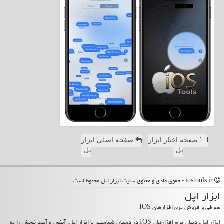
صفحه اخبار ابزار
صفحه اصلی ابزار
پل
پل
iostools.ir - حقوق مادی و معنوی سایت ابزار اپل محفوظ است
ابزار اپل
معرفی و فروش نرم افزارهای IOS
ابزار اپل: دنیای نرم افزارهای IOS در دستان شماست. با ابزار اپل، آیفون و آیپد خویش را به