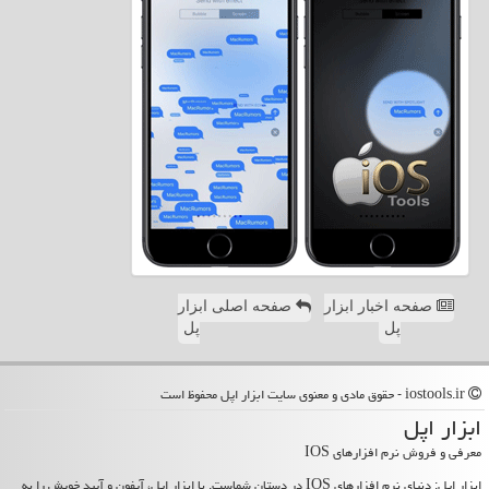
صفحه اخبار ابزار
صفحه اصلی ابزار
پل
پل
iostools.ir - حقوق مادی و معنوی سایت ابزار اپل محفوظ است
ابزار اپل
معرفی و فروش نرم افزارهای IOS
ابزار اپل: دنیای نرم افزارهای IOS در دستان شماست. با ابزار اپل، آیفون و آیپد خویش را به