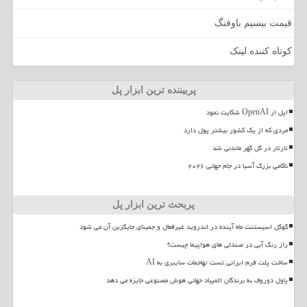
قیمت بیسیم باوفنگ
کوتاه کننده لینک
پربیننده ترین ابزار پل
اپل از OpenAI شکایت نمود
مردی که از یک کشور بیشتر پول دارد
تارتار در گل گهر ماندنی شد
ناکامی بزرگ آسیا در جام جهانی ۲۰۲۶
پربحث ترین ابزار پل
گوگل اسیستنت ماه آینده در اندروید غیرفعال و جمینای جایگزین آن می شود
راز رنگ آبی در صندلی های هواپیما چیست؟
ساخت پلت فرم ایرانی تست تهاجمات سایبری به AI
پاول دوروف به برندگان المپیاد جهانی هوش مصنوعی جایزه می دهد