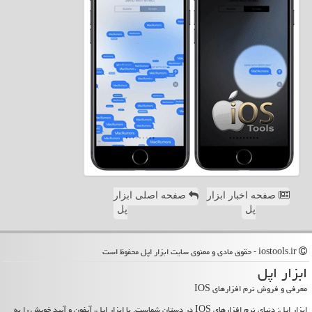
صفحه اخبار ابزار
صفحه اصلی ابزار
پل
پل
iostools.ir - حقوق مادی و معنوی سایت ابزار اپل محفوظ است
ابزار اپل
معرفی و فروش نرم افزارهای IOS
ابزار اپل: دنیای نرم افزارهای IOS در دستان شماست. با ابزار اپل، آیفون و آیپد خویش را به