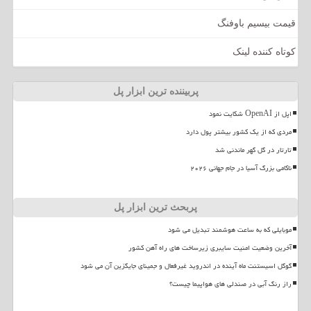
قیمت بیسیم باوفنگ
کوتاه کننده لینک
پربیننده ترین ابزار پل
اپل از OpenAI شکایت نمود
مردی که از یک کشور بیشتر پول دارد
تارتار در گل گهر ماندنی شد
ناکامی بزرگ آسیا در جام جهانی ۲۰۲۶
پربحث ترین ابزار پل
موبایلی که به ساعت هوشمند تبدیل می شود
آخرین وضعیت امنیت سایبری زیرساخت های راه آهن کشور
گوگل اسیستنت ماه آینده در اندروید غیرفعال و جمینای جایگزین آن می شود
راز رنگ آبی در صندلی های هواپیما چیست؟