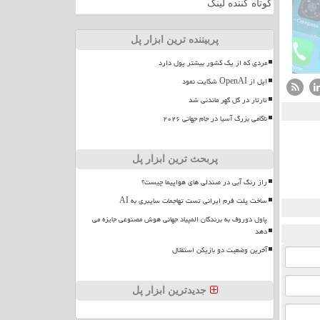
کوتاه کننده لینک
پربیننده ترین ابزار پل
مردی که از یک کشور بیشتر پول دارد
اپل از OpenAI شکایت نمود
تارتار در گل گهر ماندنی شد
ناکامی بزرگ آسیا در جام جهانی ۲۰۲۶
پربحث ترین ابزار پل
راز رنگ آبی در صندلی های هواپیما چیست؟
ساخت پلت فرم ایرانی تست تهاجمات سایبری به AI
پاول دوروف به برندگان المپیاد جهانی هوش مصنوعی جایزه می
دهد
آخرین وضعیت دو بازیکن استقلال
جدیدترین ابزار پل