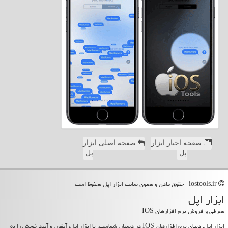
صفحه اخبار ابزار
صفحه اصلی ابزار
پل
پل
iostools.ir - حقوق مادی و معنوی سایت ابزار اپل محفوظ است
ابزار اپل
معرفی و فروش نرم افزارهای IOS
ابزار اپل: دنیای نرم افزارهای IOS در دستان شماست. با ابزار اپل، آیفون و آیپد خویش را به