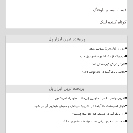
قیمت بیسیم باوفنگ
کوتاه کننده لینک
پربیننده ترین ابزار پل
اپل از OpenAI شکایت نمود
مردی که از یک کشور بیشتر پول دارد
تارتار در گل گهر ماندنی شد
ناکامی بزرگ آسیا در جام جهانی ۲۰۲۶
پربحث ترین ابزار پل
آخرین وضعیت امنیت سایبری زیرساخت های راه آهن کشور
گوگل اسیستنت ماه آینده در اندروید غیرفعال و جمینای جایگزین آن می شود
راز رنگ آبی در صندلی های هواپیما چیست؟
ساخت پلت فرم ایرانی تست تهاجمات سایبری به AI