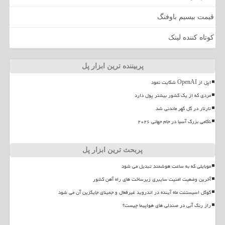
قیمت بیسیم باوفنگ
کوتاه کننده لینک
پربیننده ترین ابزار پل
اپل از OpenAI شکایت نمود
مردی که از یک کشور بیشتر پول دارد
تارتار در گل گهر ماندنی شد
ناکامی بزرگ آسیا در جام جهانی ۲۰۲۶
پربحث ترین ابزار پل
موبایلی که به ساعت هوشمند تبدیل می شود
آخرین وضعیت امنیت سایبری زیرساخت های راه آهن کشور
گوگل اسیستنت ماه آینده در اندروید غیرفعال و جمینای جایگزین آن می شود
راز رنگ آبی در صندلی های هواپیما چیست؟