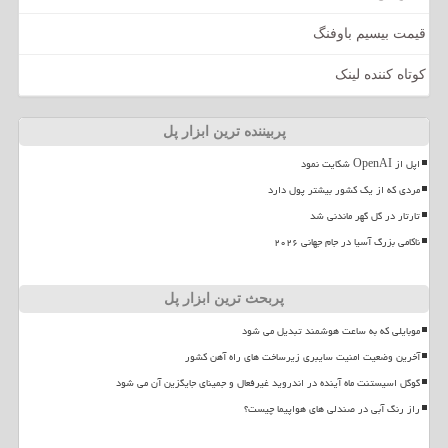
قیمت بیسیم باوفنگ
کوتاه کننده لینک
پربیننده ترین ابزار پل
اپل از OpenAI شکایت نمود
مردی که از یک کشور بیشتر پول دارد
تارتار در گل گهر ماندنی شد
ناکامی بزرگ آسیا در جام جهانی ۲۰۲۶
پربحث ترین ابزار پل
موبایلی که به ساعت هوشمند تبدیل می شود
آخرین وضعیت امنیت سایبری زیرساخت های راه آهن کشور
گوگل اسیستنت ماه آینده در اندروید غیرفعال و جمینای جایگزین آن می شود
راز رنگ آبی در صندلی های هواپیما چیست؟