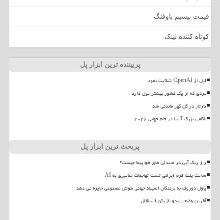
قیمت بیسیم باوفنگ
کوتاه کننده لینک
پربیننده ترین ابزار پل
اپل از OpenAI شکایت نمود
مردی که از یک کشور بیشتر پول دارد
تارتار در گل گهر ماندنی شد
ناکامی بزرگ آسیا در جام جهانی ۲۰۲۶
پربحث ترین ابزار پل
راز رنگ آبی در صندلی های هواپیما چیست؟
ساخت پلت فرم ایرانی تست تهاجمات سایبری به AI
پاول دوروف به برندگان المپیاد جهانی هوش مصنوعی جایزه می دهد
آخرین وضعیت دو بازیکن استقلال