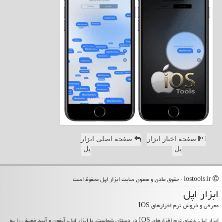
صفحه اخبار ابزار
صفحه اصلی ابزار
پل
پل
iostools.ir - حقوق مادی و معنوی سایت ابزار اپل محفوظ است
ابزار اپل
معرفی و فروش نرم افزارهای IOS
ابزار اپل: دنیای نرم افزارهای IOS در دستان شماست. با ابزار اپل، آیفون و آیپد خویش را به