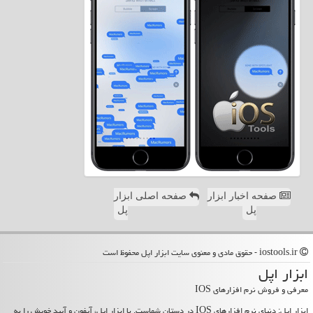
صفحه اخبار ابزار
صفحه اصلی ابزار
پل
پل
iostools.ir - حقوق مادی و معنوی سایت ابزار اپل محفوظ است
ابزار اپل
معرفی و فروش نرم افزارهای IOS
ابزار اپل: دنیای نرم افزارهای IOS در دستان شماست. با ابزار اپل، آیفون و آیپد خویش را به