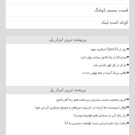
قیمت بیسیم باوفنگ
کوتاه کننده لینک
پربیننده ترین ابزار پل
اپل از OpenAI شکایت نمود
مردی که از یک کشور بیشتر پول دارد
تارتار در گل گهر ماندنی شد
ناکامی بزرگ آسیا در جام جهانی ۲۰۲۶
پربحث ترین ابزار پل
آخرین وضعیت امنیت سایبری زیرساخت های راه آهن کشور
گوگل اسیستنت ماه آینده در اندروید غیرفعال و جمینای جایگزین آن می شود
راز رنگ آبی در صندلی های هواپیما چیست؟
ساخت پلت فرم ایرانی تست تهاجمات سایبری به AI