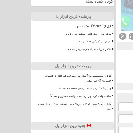
کوتاه کننده لینک
پربیننده ترین ابزار پل
اپل از OpenAI شکایت نمود
مردی که از یک کشور بیشتر پول دارد
تارتار در گل گهر ماندنی شد
ناکامی بزرگ آسیا در جام جهانی ۲۰۲۶
پربحث ترین ابزار پل
گوگل اسیستنت ماه آینده در اندروید غیرفعال و جمینای
جایگزین آن می شود
راز رنگ آبی در صندلی های هواپیما چیست؟
ساخت پلت فرم ایرانی تست تهاجمات سایبری به AI
پاول دوروف به برندگان المپیاد جهانی هوش مصنوعی جایزه می
دهد
جدیدترین ابزار پل