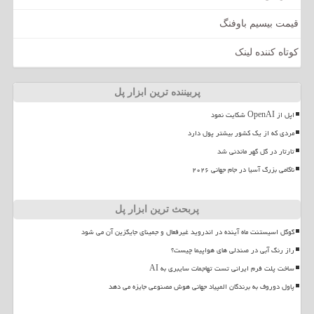
قیمت بیسیم باوفنگ
کوتاه کننده لینک
پربیننده ترین ابزار پل
اپل از OpenAI شکایت نمود
مردی که از یک کشور بیشتر پول دارد
تارتار در گل گهر ماندنی شد
ناکامی بزرگ آسیا در جام جهانی ۲۰۲۶
پربحث ترین ابزار پل
گوگل اسیستنت ماه آینده در اندروید غیرفعال و جمینای جایگزین آن می شود
راز رنگ آبی در صندلی های هواپیما چیست؟
ساخت پلت فرم ایرانی تست تهاجمات سایبری به AI
پاول دوروف به برندگان المپیاد جهانی هوش مصنوعی جایزه می دهد