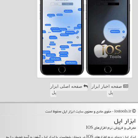
صفحه اخبار ابزار
صفحه اصلی ابزار
پل
پل
iostools.ir - حقوق مادی و معنوی سایت ابزار اپل محفوظ است
ابزار اپل
معرفی و فروش نرم افزارهای IOS
ابزار اپل: دنیای نرم افزارهای IOS در دستان شماست. با ابزار اپل، آیفون و آیپد خویش را به