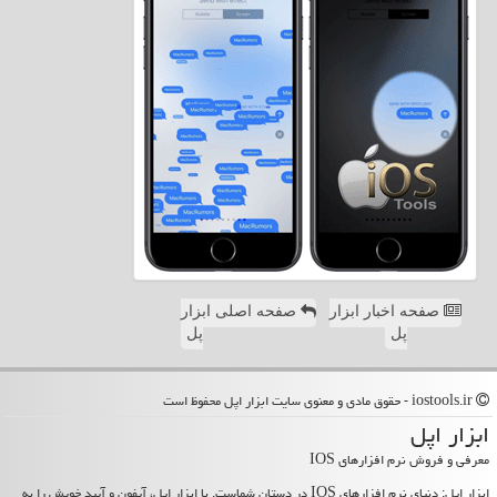
صفحه اخبار ابزار
صفحه اصلی ابزار
پل
پل
iostools.ir - حقوق مادی و معنوی سایت ابزار اپل محفوظ است
ابزار اپل
معرفی و فروش نرم افزارهای IOS
ابزار اپل: دنیای نرم افزارهای IOS در دستان شماست. با ابزار اپل، آیفون و آیپد خویش را به