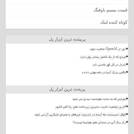
قیمت بیسیم باوفنگ
کوتاه کننده لینک
پربیننده ترین ابزار پل
اپل از OpenAI شکایت نمود
مردی که از یک کشور بیشتر پول دارد
تارتار در گل گهر ماندنی شد
ناکامی بزرگ آسیا در جام جهانی ۲۰۲۶
پربحث ترین ابزار پل
موبایلی که به ساعت هوشمند تبدیل می شود
آخرین وضعیت امنیت سایبری زیرساخت های راه آهن کشور
گوگل اسیستنت ماه آینده در اندروید غیرفعال و جمینای جایگزین آن می شود
راز رنگ آبی در صندلی های هواپیما چیست؟