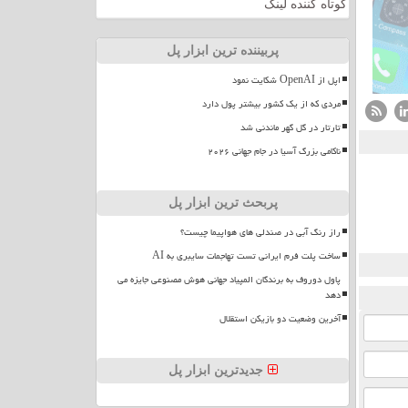
کوتاه کننده لینک
پربیننده ترین ابزار پل
اپل از OpenAI شکایت نمود
مردی که از یک کشور بیشتر پول دارد
تارتار در گل گهر ماندنی شد
ناکامی بزرگ آسیا در جام جهانی ۲۰۲۶
پربحث ترین ابزار پل
راز رنگ آبی در صندلی های هواپیما چیست؟
ساخت پلت فرم ایرانی تست تهاجمات سایبری به AI
پاول دوروف به برندگان المپیاد جهانی هوش مصنوعی جایزه می
دهد
آخرین وضعیت دو بازیکن استقلال
جدیدترین ابزار پل