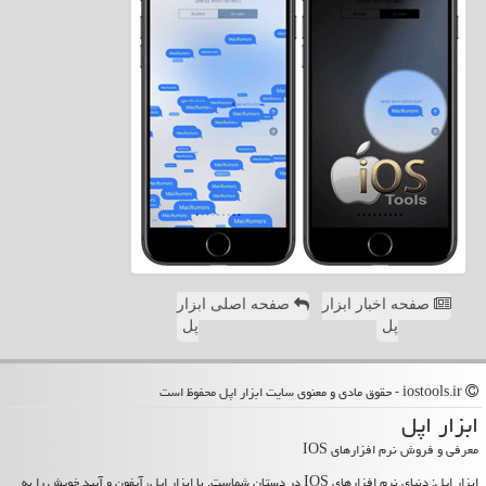
صفحه اخبار ابزار
صفحه اصلی ابزار
پل
پل
iostools.ir - حقوق مادی و معنوی سایت ابزار اپل محفوظ است
ابزار اپل
معرفی و فروش نرم افزارهای IOS
ابزار اپل: دنیای نرم افزارهای IOS در دستان شماست. با ابزار اپل، آیفون و آیپد خویش را به