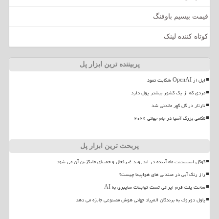
قیمت بیسیم باوفنگ
کوتاه کننده لینک
پربیننده ترین ابزار پل
اپل از OpenAI شکایت نمود
مردی که از یک کشور بیشتر پول دارد
تارتار در گل گهر ماندنی شد
ناکامی بزرگ آسیا در جام جهانی ۲۰۲۶
پربحث ترین ابزار پل
گوگل اسیستنت ماه آینده در اندروید غیرفعال و جمینای جایگزین آن می شود
راز رنگ آبی در صندلی های هواپیما چیست؟
ساخت پلت فرم ایرانی تست تهاجمات سایبری به AI
پاول دوروف به برندگان المپیاد جهانی هوش مصنوعی جایزه می دهد