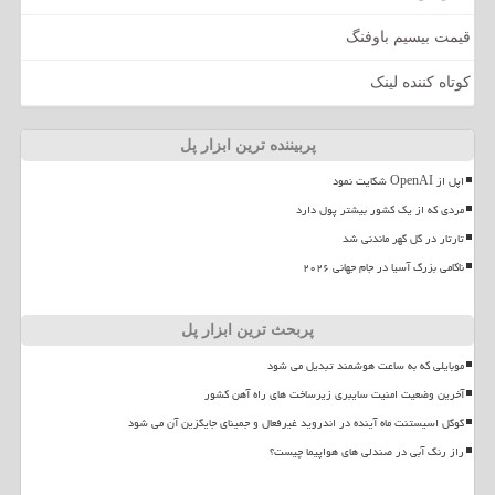
قیمت بیسیم باوفنگ
کوتاه کننده لینک
پربیننده ترین ابزار پل
اپل از OpenAI شکایت نمود
مردی که از یک کشور بیشتر پول دارد
تارتار در گل گهر ماندنی شد
ناکامی بزرگ آسیا در جام جهانی ۲۰۲۶
پربحث ترین ابزار پل
موبایلی که به ساعت هوشمند تبدیل می شود
آخرین وضعیت امنیت سایبری زیرساخت های راه آهن کشور
گوگل اسیستنت ماه آینده در اندروید غیرفعال و جمینای جایگزین آن می شود
راز رنگ آبی در صندلی های هواپیما چیست؟