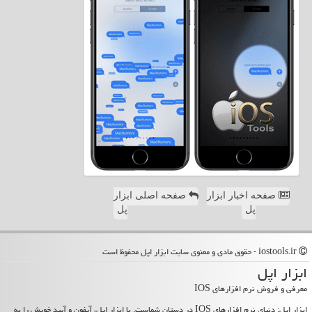
صفحه اخبار ابزار
صفحه اصلی ابزار
پل
پل
iostools.ir - حقوق مادی و معنوی سایت ابزار اپل محفوظ است
ابزار اپل
معرفی و فروش نرم افزارهای IOS
ابزار اپل: دنیای نرم افزارهای IOS در دستان شماست. با ابزار اپل، آیفون و آیپد خویش را به