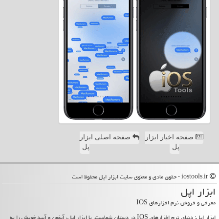
صفحه اخبار ابزار
صفحه اصلی ابزار
پل
پل
iostools.ir - حقوق مادی و معنوی سایت ابزار اپل محفوظ است
ابزار اپل
معرفی و فروش نرم افزارهای IOS
ابزار اپل: دنیای نرم افزارهای IOS در دستان شماست. با ابزار اپل، آیفون و آیپد خویش را به