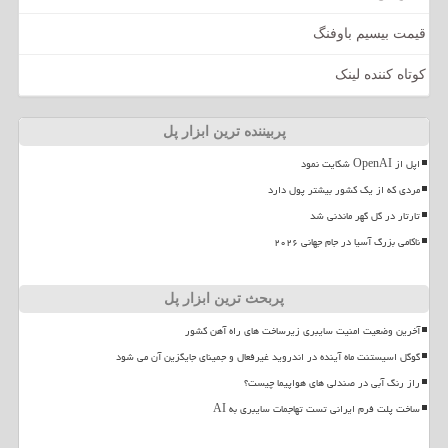
قیمت بیسیم باوفنگ
کوتاه کننده لینک
پربیننده ترین ابزار پل
اپل از OpenAI شکایت نمود
مردی که از یک کشور بیشتر پول دارد
تارتار در گل گهر ماندنی شد
ناکامی بزرگ آسیا در جام جهانی ۲۰۲۶
پربحث ترین ابزار پل
آخرین وضعیت امنیت سایبری زیرساخت های راه آهن کشور
گوگل اسیستنت ماه آینده در اندروید غیرفعال و جمینای جایگزین آن می شود
راز رنگ آبی در صندلی های هواپیما چیست؟
ساخت پلت فرم ایرانی تست تهاجمات سایبری به AI