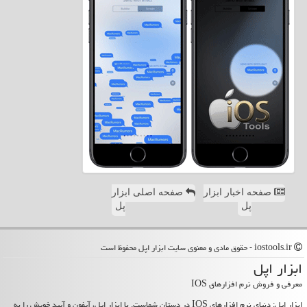
صفحه اخبار ابزار
صفحه اصلی ابزار
پل
پل
iostools.ir - حقوق مادی و معنوی سایت ابزار اپل محفوظ است
ابزار اپل
معرفی و فروش نرم افزارهای IOS
ابزار اپل: دنیای نرم افزارهای IOS در دستان شماست. با ابزار اپل، آیفون و آیپد خویش را به