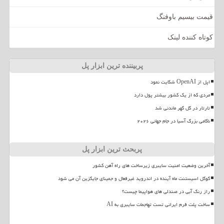
قیمت بیسیم باوفنگ
کوتاه کننده لینک
پربیننده ترین ابزار پل
اپل از OpenAI شکایت نمود
مردی که از یک کشور بیشتر پول دارد
تارتار در گل گهر ماندنی شد
ناکامی بزرگ آسیا در جام جهانی ۲۰۲۶
پربحث ترین ابزار پل
آخرین وضعیت امنیت سایبری زیرساخت های راه آهن کشور
گوگل اسیستنت ماه آینده در اندروید غیرفعال و جمینای جایگزین آن می شود
راز رنگ آبی در صندلی های هواپیما چیست؟
ساخت پلت فرم ایرانی تست تهاجمات سایبری به AI