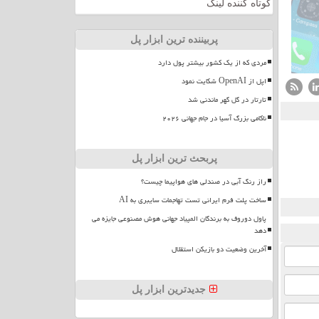
کوتاه کننده لینک
پربیننده ترین ابزار پل
مردی که از یک کشور بیشتر پول دارد
اپل از OpenAI شکایت نمود
تارتار در گل گهر ماندنی شد
ناکامی بزرگ آسیا در جام جهانی ۲۰۲۶
پربحث ترین ابزار پل
راز رنگ آبی در صندلی های هواپیما چیست؟
ساخت پلت فرم ایرانی تست تهاجمات سایبری به AI
پاول دوروف به برندگان المپیاد جهانی هوش مصنوعی جایزه می
دهد
آخرین وضعیت دو بازیکن استقلال
جدیدترین ابزار پل