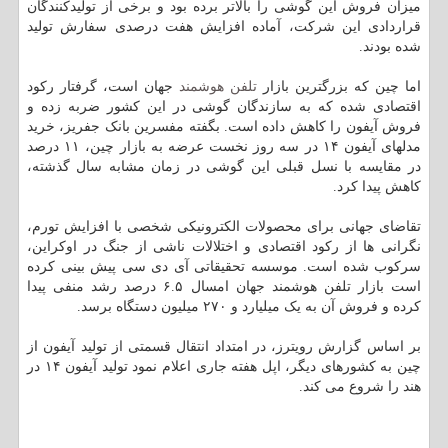
میزان فروش این گوشی را بالاتر برده بود و برخی از تولیدکنندگان
قراردادی این شرکت، آماده افزایش هفت درصدی سفارش تولید
شده بودند.
اما چین که بزرگترین بازار
تلفن
هوشمند
جهان است، گرفتار رکود
اقتصادی شده که به سازندگان گوشی در این کشور ضربه زده و
فروش آیفون را کاهش داده است. بگفته مفسرین بانک جفریز، خرید
مدلهای آیفون ۱۴ در سه روز نخست عرضه به بازار چین، ۱۱ درصد
در مقایسه با نسل قبلی این گوشی در زمان مشابه سال گذشته،
کاهش پیدا کرد.
تقاضای جهانی برای محصولات الکترونیکی شخصی با افزایش تورم،
نگرانی ها از رکود اقتصادی و اختلالات ناشی از جنگ در اوکراین،
سرکوب شده است. موسسه تحقیقاتی آی دی سی پیش بینی کرده
است بازار تلفن هوشمند جهان امسال ۶.۵ درصد رشد منفی پیدا
کرده و فروش آن به یک میلیارد و ۲۷۰ میلیون دستگاه برسد.
بر اساس گزارش رویترز، در امتداد انتقال قسمتی از تولید آیفون از
چین به کشورهای دیگر، اپل هفته جاری اعلام نمود تولید آیفون ۱۴ در
هند را شروع می کند.