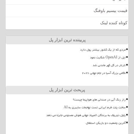
قیمت بیسیم باوفنگ
کوتاه کننده لینک
پربیننده ترین ابزار پل
مردی که از یک کشور بیشتر پول دارد
اپل از OpenAI شکایت نمود
تارتار در گل گهر ماندنی شد
ناکامی بزرگ آسیا در جام جهانی ۲۰۲۶
پربحث ترین ابزار پل
راز رنگ آبی در صندلی های هواپیما چیست؟
ساخت پلت فرم ایرانی تست تهاجمات سایبری به AI
پاول دوروف به برندگان المپیاد جهانی هوش مصنوعی جایزه می دهد
آخرین وضعیت دو بازیکن استقلال