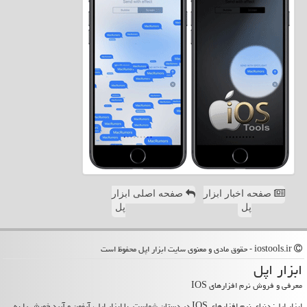
صفحه اخبار ابزار
صفحه اصلی ابزار
پل
پل
iostools.ir - حقوق مادی و معنوی سایت ابزار اپل محفوظ است
ابزار اپل
معرفی و فروش نرم افزارهای IOS
ابزار اپل: دنیای نرم افزارهای IOS در دستان شماست. با ابزار اپل، آیفون و آیپد خویش را به