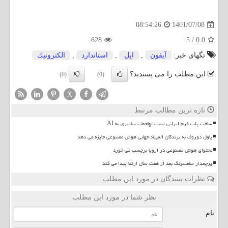
1401/07/08
08:54:26
628
5
/
0.0
تگهای خبر:
آیفون
,
اپل
,
استاندارد
,
الكترونیك
این مطلب را می پسندید؟
(0)
(0)
X
تازه ترین مطالب مرتبط
ساخت پلت فرم ایرانی تست تهاجمات سایبری به AI
پاول دوروف به برندگان المپیاد جهانی هوش مصنوعی جایزه می دهد
محتوای هوش مصنوعی در اروپا برچسب می خورد
پرچمدار سامسونگ بعد از هفت سال ارتقا پیدا می کند
نظرات بینندگان در مورد این مطلب
نظر شما در مورد این مطلب
نام: