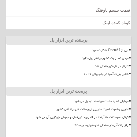
قیمت بیسیم باوفنگ
کوتاه کننده لینک
پربیننده ترین ابزار پل
اپل از OpenAI شکایت نمود
مردی که از یک کشور بیشتر پول دارد
تارتار در گل گهر ماندنی شد
ناکامی بزرگ آسیا در جام جهانی ۲۰۲۶
پربحث ترین ابزار پل
موبایلی که به ساعت هوشمند تبدیل می شود
آخرین وضعیت امنیت سایبری زیرساخت های راه آهن کشور
گوگل اسیستنت ماه آینده در اندروید غیرفعال و جمینای جایگزین آن می شود
راز رنگ آبی در صندلی های هواپیما چیست؟