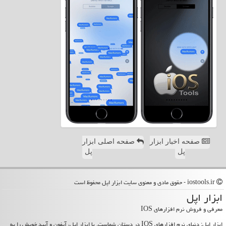
صفحه اخبار ابزار
صفحه اصلی ابزار
پل
پل
iostools.ir - حقوق مادی و معنوی سایت ابزار اپل محفوظ است
ابزار اپل
معرفی و فروش نرم افزارهای IOS
ابزار اپل: دنیای نرم افزارهای IOS در دستان شماست. با ابزار اپل، آیفون و آیپد خویش را به